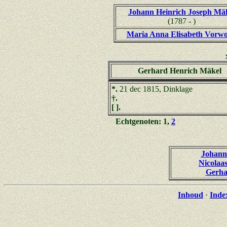
Johann Heinrich Joseph Mä
(1787 - )
Maria Anna Elisabeth Vorwo
Gerhard Henrich Mäkel
*.
21 dec 1815, Dinklage
†.
[ ].
Echtgenoten: 1,
2
Johann
Nicolaa
Gerha
Inhoud
·
Inde