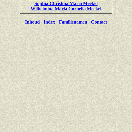
Sophia Christina Maria Meekel
Wilhelmina Maria Cornelia Meekel
Inhoud
·
Index
·
Familienamen
·
Contact