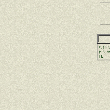
*.
16 f
†.
5 ja
[ ].