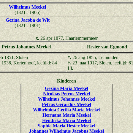
Wilhelmus Meekel
(1821 - 1905)
Gezina Jacoba de Wit
(1821 - 1901)
x.
26 apr 1877, Haarlemmermeer
Petrus Johannes Meekel
Hester van Egmond
eb 1851, Sloten
*.
26 aug 1855, Leimuiden
n 1936, Kortenhoef, leeftijd: 84
†.
23 maa 1917, Sloten, leeftijd: 6
[ ].
Kinderen
Gezina Maria Meekel
Nicolaas Petrus Meekel
Wilhelmus Johannes Meekel
Petrus Gerardus Meekel
Wilhelmina Cecilia Maria Meekel
Hermana Maria Meekel
Hendrika Maria Meekel
Sophia Maria Hester Meekel
Johannes Wilhelmus Jacobus Meekel