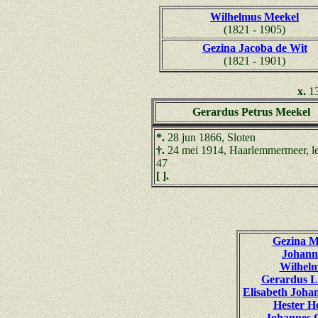
Wilhelmus Meekel
(1821 - 1905)
Gezina Jacoba de Wit
(1821 - 1901)
x.
13
Gerardus Petrus Meekel
*.
28 jun 1866, Sloten
†.
24 mei 1914, Haarlemmermeer, lee
47
[ ].
Gezina M
Johann
Wilhelm
Gerardus L
Elisabeth Joh
Hester H
Johannes 