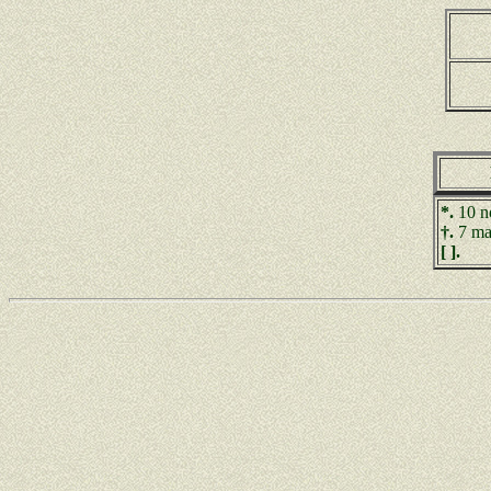
*.
10 n
†.
7 ma
[ ].