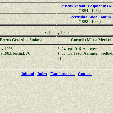
Cornelis Antonius Alphonsus M
(1884 - 1972)
Geertruida Alida Fontijn
(1888 - 1966)
x.
14 aug 1940
Petrus Gerardus Stokman
Cornelia Maria Meekel
ov 1906
*.
24 sep 1916, Aalsmeer
a 1983, leeftijd: 76
†.
28 nov 1996, Aalsmeer., leeftijd
[ ].
Inhoud
·
Index
·
Familienamen
·
Contact