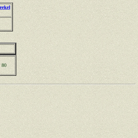
eekel
: 80