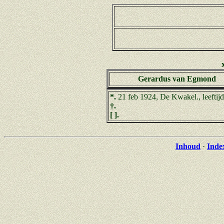
Gerardus van Egmond
*.
21 feb 1924, De Kwakel., leeftijd
†.
[ ].
Inhoud
·
Inde