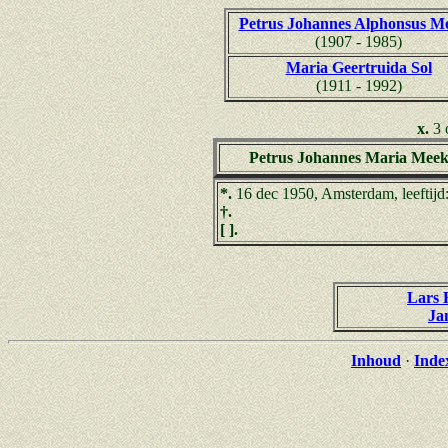
Petrus Johannes Alphonsus M
(1907 - 1985)
Maria Geertruida Sol
(1911 - 1992)
x.
3 
Petrus Johannes Maria Meek
*.
16 dec 1950, Amsterdam, leeftijd
†.
[ ].
Lars 
Ja
Inhoud
·
Inde