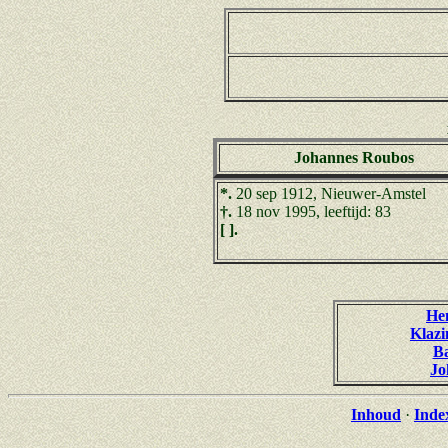
Johannes Roubos
*.
20 sep 1912, Nieuwer-Amstel
†.
18 nov 1995, leeftijd: 83
[ ].
He
Klazi
Ba
Jo
Inhoud
·
Inde