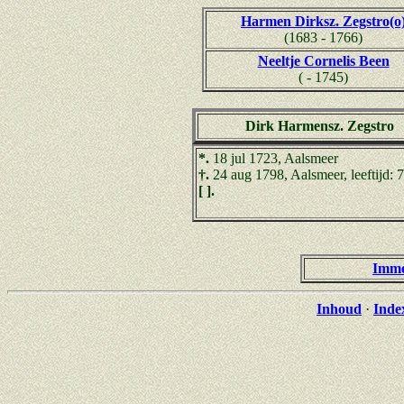
Harmen Dirksz. Zegstro(o
(1683 - 1766)
Neeltje Cornelis Been
( - 1745)
Dirk Harmensz. Zegstro
*.
18 jul 1723, Aalsmeer
†.
24 aug 1798, Aalsmeer, leeftijd: 
[ ].
Imme
Inhoud
·
Inde