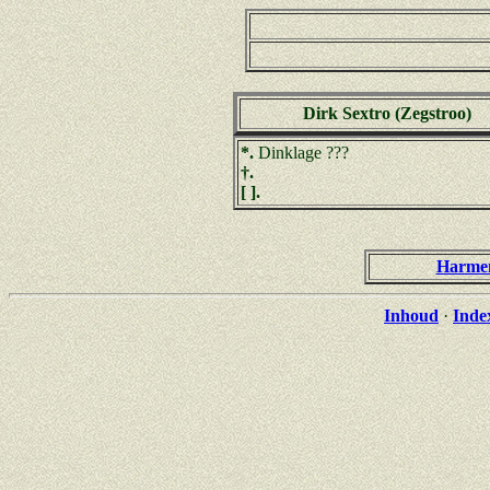
Dirk Sextro (Zegstroo)
*.
Dinklage ???
†.
[ ].
Harmen
Inhoud
·
Inde