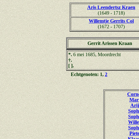
Aris Leendertsz Kraen
(1649 - 1718)
Willemtje Gerrits Col
(1672 - 1707)
Gerrit Arissen Kraan
*.
6 mei 1685, Moordrecht
†.
[ ].
Echtgenoten: 1,
2
Corne
Mari
Arij
Soph
Soph
Will
Soph
Piet
Klaas