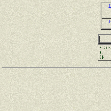
J
J
*.
21 n
†.
[ ].