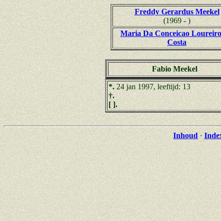
Freddy Gerardus Meekel
(1969 - )
Maria Da Conceicao Loureir
Costa
Fabio Meekel
*.
24 jan 1997, leeftijd: 13
†.
[ ].
Inhoud
·
Inde