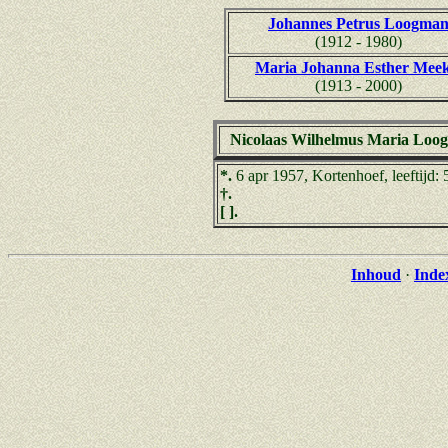
Johannes Petrus Loogma
(1912 - 1980)
Maria Johanna Esther Meek
(1913 - 2000)
Nicolaas Wilhelmus Maria Loo
*.
6 apr 1957, Kortenhoef, leeftijd: 
†.
[ ].
Inhoud
·
Inde