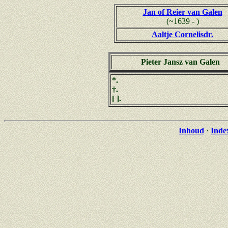
Jan of Reier van Galen
(~1639 - )
Aaltje Cornelisdr.
Pieter Jansz van Galen
*.
†.
[ ].
Inhoud
·
Inde