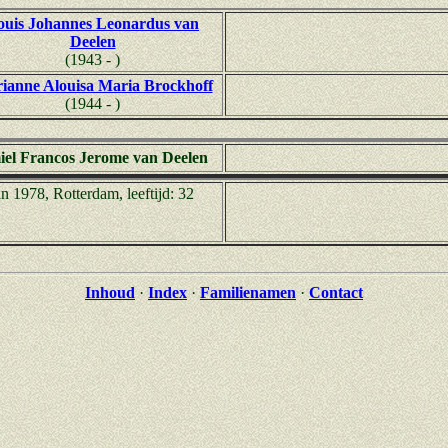
ouis Johannes Leonardus van
Deelen
(1943 - )
ianne Alouisa Maria Brockhoff
(1944 - )
el Francos Jerome van Deelen
an 1978, Rotterdam, leeftijd: 32
Inhoud
·
Index
·
Familienamen
·
Contact