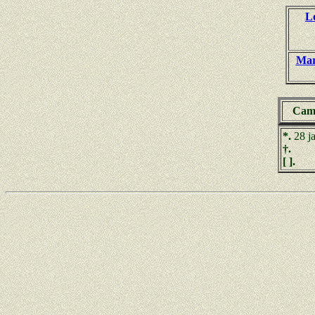
L
Mar
Cami
*.
28 j
†.
[ ].